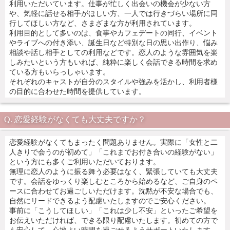
利用いただいています。仕事が忙しく出会いの機会が少ない方
や、気軽に話せる相手がほしい方、一人では行きづらい場所に同
行してほしい方など、さまざまな方が利用されています。
利用目的として多いのは、食事やカフェデートの同行、イベント
やライブへの付き添い、誕生日など特別な日の思い出作り、悩み
相談や話し相手としての利用などです。恋人のような雰囲気を楽
しみたいという方もいれば、純粋に楽しく会話できる時間を求め
ている方もいらっしゃいます。
それぞれのキャストが自分のスタイルや強みを活かし、利用者様
の目的に合わせた時間を提供しています。
恋愛経験がなくても大丈夫ですか？
恋愛経験がなくてもまったく問題ありません。実際に「女性と二
人きりで会うのが初めて」「これまでお付き合いの経験がない」
という方にも多くご利用いただいております。
無理に恋人のように振る舞う必要はなく、緊張していても大丈夫
です。会話をゆっくり楽しむところから始めるなど、ご自身のペ
ースに合わせてお過ごしいただけます。沈黙が不安な場合でも、
自然にリードできるよう配慮いたしますのでご安心ください。
事前に「こうしてほしい」「これは少し不安」といったご希望を
お伝えいただければ、できる限り配慮いたします。初めての方で