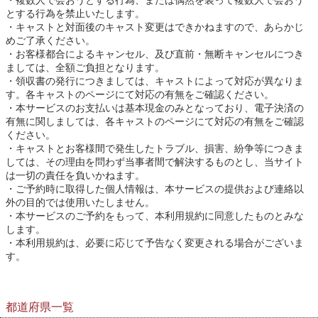
複数人で会おうとする行為、または偶然を装って複数人で会おう
とする行為を禁止いたします。
キャストと対面後のキャスト変更はできかねますので、あらかじ
めご了承ください。
お客様都合によるキャンセル、及び直前・無断キャンセルにつき
ましては、全額ご負担となります。
領収書の発行につきましては、キャストによって対応が異なりま
す。各キャストのページにて対応の有無をご確認ください。
本サービスのお支払いは基本現金のみとなっており、電子決済の
有無に関しましては、各キャストのページにて対応の有無をご確認
ください。
キャストとお客様間で発生したトラブル、損害、紛争等につきま
しては、その理由を問わず当事者間で解決するものとし、当サイト
は一切の責任を負いかねます。
ご予約時に取得した個人情報は、本サービスの提供および連絡以
外の目的では使用いたしません。
本サービスのご予約をもって、本利用規約に同意したものとみな
します。
本利用規約は、必要に応じて予告なく変更される場合がございま
す。
都道府県一覧