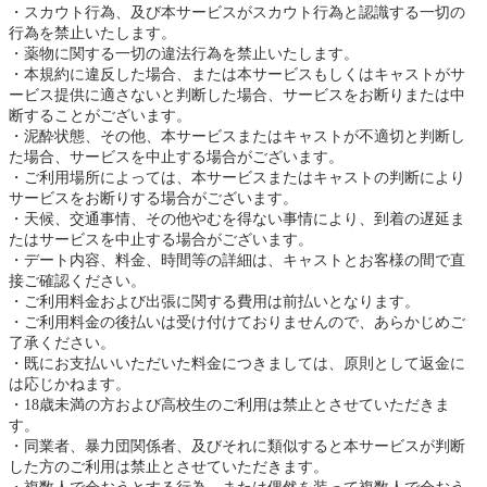
スカウト行為、及び本サービスがスカウト行為と認識する一切の
行為を禁止いたします。
薬物に関する一切の違法行為を禁止いたします。
本規約に違反した場合、または本サービスもしくはキャストがサ
ービス提供に適さないと判断した場合、サービスをお断りまたは中
断することがございます。
泥酔状態、その他、本サービスまたはキャストが不適切と判断し
た場合、サービスを中止する場合がございます。
ご利用場所によっては、本サービスまたはキャストの判断により
サービスをお断りする場合がございます。
天候、交通事情、その他やむを得ない事情により、到着の遅延ま
たはサービスを中止する場合がございます。
デート内容、料金、時間等の詳細は、キャストとお客様の間で直
接ご確認ください。
ご利用料金および出張に関する費用は前払いとなります。
ご利用料金の後払いは受け付けておりませんので、あらかじめご
了承ください。
既にお支払いいただいた料金につきましては、原則として返金に
は応じかねます。
18歳未満の方および高校生のご利用は禁止とさせていただきま
す。
同業者、暴力団関係者、及びそれに類似すると本サービスが判断
した方のご利用は禁止とさせていただきます。