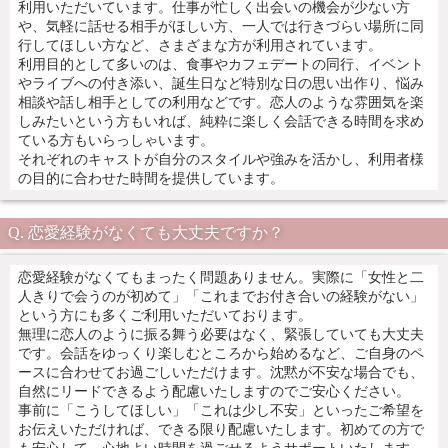
利用いただいています。仕事が忙しく出会いの機会が少ない方
や、気軽に話せる相手がほしい方、一人では行きづらい場所に同
行してほしい方など、さまざまな方が利用されています。
利用目的として多いのは、食事やカフェデートの同行、イベント
やライブへの付き添い、誕生日など特別な日の思い出作り、悩み
相談や話し相手としての利用などです。恋人のような雰囲気を楽
しみたいという方もいれば、純粋に楽しく会話できる時間を求め
ている方もいらっしゃいます。
それぞれのキャストが自分のスタイルや強みを活かし、利用者様
の目的に合わせた時間を提供しています。
恋愛経験がなくても大丈夫ですか？
恋愛経験がなくてもまったく問題ありません。実際に「女性と二
人きりで会うのが初めて」「これまでお付き合いの経験がない」
という方にも多くご利用いただいております。
無理に恋人のように振る舞う必要はなく、緊張していても大丈夫
です。会話をゆっくり楽しむところから始めるなど、ご自身のペ
ースに合わせてお過ごしいただけます。沈黙が不安な場合でも、
自然にリードできるよう配慮いたしますのでご安心ください。
事前に「こうしてほしい」「これは少し不安」といったご希望を
お伝えいただければ、できる限り配慮いたします。初めての方で