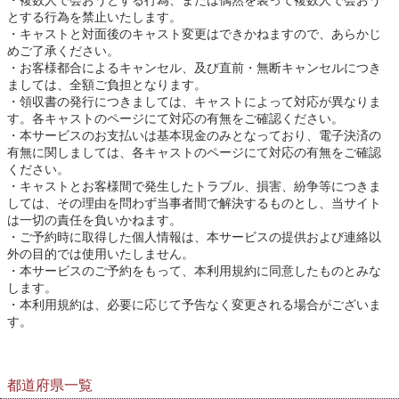
複数人で会おうとする行為、または偶然を装って複数人で会おう
とする行為を禁止いたします。
キャストと対面後のキャスト変更はできかねますので、あらかじ
めご了承ください。
お客様都合によるキャンセル、及び直前・無断キャンセルにつき
ましては、全額ご負担となります。
領収書の発行につきましては、キャストによって対応が異なりま
す。各キャストのページにて対応の有無をご確認ください。
本サービスのお支払いは基本現金のみとなっており、電子決済の
有無に関しましては、各キャストのページにて対応の有無をご確認
ください。
キャストとお客様間で発生したトラブル、損害、紛争等につきま
しては、その理由を問わず当事者間で解決するものとし、当サイト
は一切の責任を負いかねます。
ご予約時に取得した個人情報は、本サービスの提供および連絡以
外の目的では使用いたしません。
本サービスのご予約をもって、本利用規約に同意したものとみな
します。
本利用規約は、必要に応じて予告なく変更される場合がございま
す。
都道府県一覧