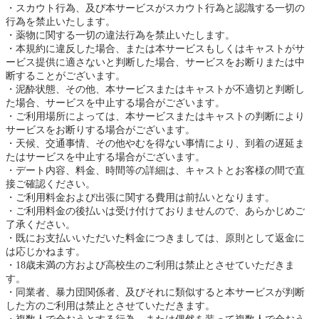
スカウト行為、及び本サービスがスカウト行為と認識する一切の
行為を禁止いたします。
薬物に関する一切の違法行為を禁止いたします。
本規約に違反した場合、または本サービスもしくはキャストがサ
ービス提供に適さないと判断した場合、サービスをお断りまたは中
断することがございます。
泥酔状態、その他、本サービスまたはキャストが不適切と判断し
た場合、サービスを中止する場合がございます。
ご利用場所によっては、本サービスまたはキャストの判断により
サービスをお断りする場合がございます。
天候、交通事情、その他やむを得ない事情により、到着の遅延ま
たはサービスを中止する場合がございます。
デート内容、料金、時間等の詳細は、キャストとお客様の間で直
接ご確認ください。
ご利用料金および出張に関する費用は前払いとなります。
ご利用料金の後払いは受け付けておりませんので、あらかじめご
了承ください。
既にお支払いいただいた料金につきましては、原則として返金に
は応じかねます。
18歳未満の方および高校生のご利用は禁止とさせていただきま
す。
同業者、暴力団関係者、及びそれに類似すると本サービスが判断
した方のご利用は禁止とさせていただきます。