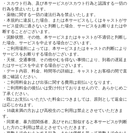
スカウト行為、及び本サービスがスカウト行為と認識する一切の
行為を禁止いたします。
薬物に関する一切の違法行為を禁止いたします。
本規約に違反した場合、または本サービスもしくはキャストがサ
ービス提供に適さないと判断した場合、サービスをお断りまたは中
断することがございます。
泥酔状態、その他、本サービスまたはキャストが不適切と判断し
た場合、サービスを中止する場合がございます。
ご利用場所によっては、本サービスまたはキャストの判断により
サービスをお断りする場合がございます。
天候、交通事情、その他やむを得ない事情により、到着の遅延ま
たはサービスを中止する場合がございます。
デート内容、料金、時間等の詳細は、キャストとお客様の間で直
接ご確認ください。
ご利用料金および出張に関する費用は前払いとなります。
ご利用料金の後払いは受け付けておりませんので、あらかじめご
了承ください。
既にお支払いいただいた料金につきましては、原則として返金に
は応じかねます。
18歳未満の方および高校生のご利用は禁止とさせていただきま
す。
同業者、暴力団関係者、及びそれに類似すると本サービスが判断
した方のご利用は禁止とさせていただきます。