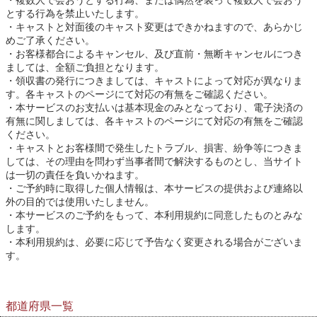
複数人で会おうとする行為、または偶然を装って複数人で会おう
とする行為を禁止いたします。
キャストと対面後のキャスト変更はできかねますので、あらかじ
めご了承ください。
お客様都合によるキャンセル、及び直前・無断キャンセルにつき
ましては、全額ご負担となります。
領収書の発行につきましては、キャストによって対応が異なりま
す。各キャストのページにて対応の有無をご確認ください。
本サービスのお支払いは基本現金のみとなっており、電子決済の
有無に関しましては、各キャストのページにて対応の有無をご確認
ください。
キャストとお客様間で発生したトラブル、損害、紛争等につきま
しては、その理由を問わず当事者間で解決するものとし、当サイト
は一切の責任を負いかねます。
ご予約時に取得した個人情報は、本サービスの提供および連絡以
外の目的では使用いたしません。
本サービスのご予約をもって、本利用規約に同意したものとみな
します。
本利用規約は、必要に応じて予告なく変更される場合がございま
す。
都道府県一覧