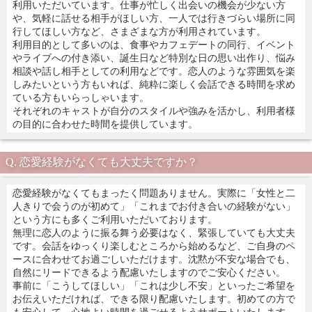
利用いただいています。仕事が忙しく出会いの機会が少ない方
や、気軽に話せる相手がほしい方、一人では行きづらい場所に同
行してほしい方など、さまざまな方が利用されています。
利用目的として多いのは、食事やカフェデートの同行、イベント
やライブへの付き添い、誕生日など特別な日の思い出作り、悩み
相談や話し相手としての利用などです。恋人のような雰囲気を楽
しみたいという方もいれば、純粋に楽しく会話できる時間を求め
ている方もいらっしゃいます。
それぞれのキャストが自分のスタイルや強みを活かし、利用者様
の目的に合わせた時間を提供しています。
恋愛経験がなくても大丈夫ですか？
恋愛経験がなくてもまったく問題ありません。実際に「女性と二
人きりで会うのが初めて」「これまでお付き合いの経験がない」
という方にも多くご利用いただいております。
無理に恋人のように振る舞う必要はなく、緊張していても大丈夫
です。会話をゆっくり楽しむところから始めるなど、ご自身のペ
ースに合わせてお過ごしいただけます。沈黙が不安な場合でも、
自然にリードできるよう配慮いたしますのでご安心ください。
事前に「こうしてほしい」「これは少し不安」といったご希望を
お伝えいただければ、できる限り配慮いたします。初めての方で