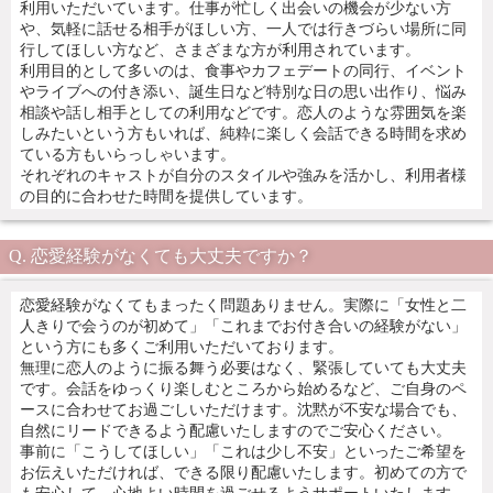
利用いただいています。仕事が忙しく出会いの機会が少ない方
や、気軽に話せる相手がほしい方、一人では行きづらい場所に同
行してほしい方など、さまざまな方が利用されています。
利用目的として多いのは、食事やカフェデートの同行、イベント
やライブへの付き添い、誕生日など特別な日の思い出作り、悩み
相談や話し相手としての利用などです。恋人のような雰囲気を楽
しみたいという方もいれば、純粋に楽しく会話できる時間を求め
ている方もいらっしゃいます。
それぞれのキャストが自分のスタイルや強みを活かし、利用者様
の目的に合わせた時間を提供しています。
恋愛経験がなくても大丈夫ですか？
恋愛経験がなくてもまったく問題ありません。実際に「女性と二
人きりで会うのが初めて」「これまでお付き合いの経験がない」
という方にも多くご利用いただいております。
無理に恋人のように振る舞う必要はなく、緊張していても大丈夫
です。会話をゆっくり楽しむところから始めるなど、ご自身のペ
ースに合わせてお過ごしいただけます。沈黙が不安な場合でも、
自然にリードできるよう配慮いたしますのでご安心ください。
事前に「こうしてほしい」「これは少し不安」といったご希望を
お伝えいただければ、できる限り配慮いたします。初めての方で