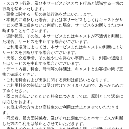
スカウト行為、及び本サービスがスカウト行為と認識する一切の
行為を禁止いたします。
薬物に関する一切の違法行為を禁止いたします。
本規約に違反した場合、または本サービスもしくはキャストがサ
ービス提供に適さないと判断した場合、サービスをお断りまたは中
断することがございます。
泥酔状態、その他、本サービスまたはキャストが不適切と判断し
た場合、サービスを中止する場合がございます。
ご利用場所によっては、本サービスまたはキャストの判断により
サービスをお断りする場合がございます。
天候、交通事情、その他やむを得ない事情により、到着の遅延ま
たはサービスを中止する場合がございます。
デート内容、料金、時間等の詳細は、キャストとお客様の間で直
接ご確認ください。
ご利用料金および出張に関する費用は前払いとなります。
ご利用料金の後払いは受け付けておりませんので、あらかじめご
了承ください。
既にお支払いいただいた料金につきましては、原則として返金に
は応じかねます。
18歳未満の方および高校生のご利用は禁止とさせていただきま
す。
同業者、暴力団関係者、及びそれに類似すると本サービスが判断
した方のご利用は禁止とさせていただきます。