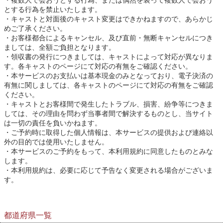
複数人で会おうとする行為、または偶然を装って複数人で会おう
とする行為を禁止いたします。
キャストと対面後のキャスト変更はできかねますので、あらかじ
めご了承ください。
お客様都合によるキャンセル、及び直前・無断キャンセルにつき
ましては、全額ご負担となります。
領収書の発行につきましては、キャストによって対応が異なりま
す。各キャストのページにて対応の有無をご確認ください。
本サービスのお支払いは基本現金のみとなっており、電子決済の
有無に関しましては、各キャストのページにて対応の有無をご確認
ください。
キャストとお客様間で発生したトラブル、損害、紛争等につきま
しては、その理由を問わず当事者間で解決するものとし、当サイト
は一切の責任を負いかねます。
ご予約時に取得した個人情報は、本サービスの提供および連絡以
外の目的では使用いたしません。
本サービスのご予約をもって、本利用規約に同意したものとみな
します。
本利用規約は、必要に応じて予告なく変更される場合がございま
す。
都道府県一覧