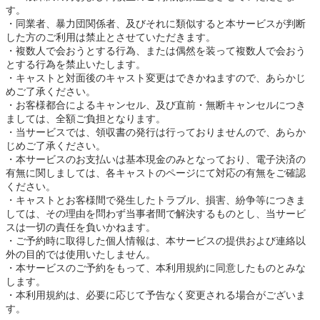
す。
同業者、暴力団関係者、及びそれに類似すると本サービスが判断
した方のご利用は禁止とさせていただきます。
複数人で会おうとする行為、または偶然を装って複数人で会おう
とする行為を禁止いたします。
キャストと対面後のキャスト変更はできかねますので、あらかじ
めご了承ください。
お客様都合によるキャンセル、及び直前・無断キャンセルにつき
ましては、全額ご負担となります。
当サービスでは、領収書の発行は行っておりませんので、あらか
じめご了承ください。
本サービスのお支払いは基本現金のみとなっており、電子決済の
有無に関しましては、各キャストのページにて対応の有無をご確認
ください。
キャストとお客様間で発生したトラブル、損害、紛争等につきま
しては、その理由を問わず当事者間で解決するものとし、当サービ
スは一切の責任を負いかねます。
ご予約時に取得した個人情報は、本サービスの提供および連絡以
外の目的では使用いたしません。
本サービスのご予約をもって、本利用規約に同意したものとみな
します。
本利用規約は、必要に応じて予告なく変更される場合がございま
す。