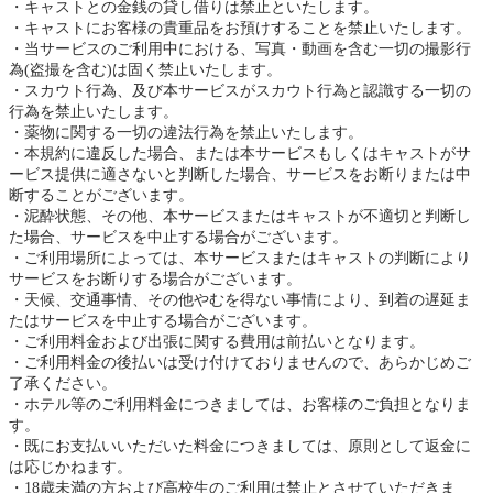
キャストとの金銭の貸し借りは禁止といたします。
キャストにお客様の貴重品をお預けすることを禁止いたします。
当サービスのご利用中における、写真・動画を含む一切の撮影行
為(盗撮を含む)は固く禁止いたします。
スカウト行為、及び本サービスがスカウト行為と認識する一切の
行為を禁止いたします。
薬物に関する一切の違法行為を禁止いたします。
本規約に違反した場合、または本サービスもしくはキャストがサ
ービス提供に適さないと判断した場合、サービスをお断りまたは中
断することがございます。
泥酔状態、その他、本サービスまたはキャストが不適切と判断し
た場合、サービスを中止する場合がございます。
ご利用場所によっては、本サービスまたはキャストの判断により
サービスをお断りする場合がございます。
天候、交通事情、その他やむを得ない事情により、到着の遅延ま
たはサービスを中止する場合がございます。
ご利用料金および出張に関する費用は前払いとなります。
ご利用料金の後払いは受け付けておりませんので、あらかじめご
了承ください。
ホテル等のご利用料金につきましては、お客様のご負担となりま
す。
既にお支払いいただいた料金につきましては、原則として返金に
は応じかねます。
18歳未満の方および高校生のご利用は禁止とさせていただきま