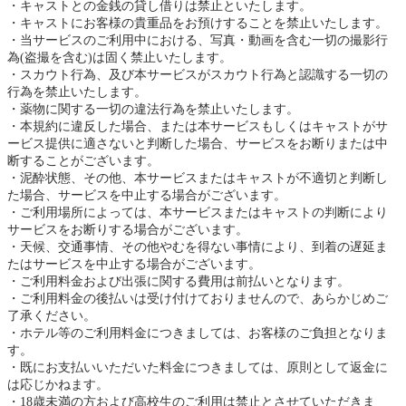
キャストとの金銭の貸し借りは禁止といたします。
キャストにお客様の貴重品をお預けすることを禁止いたします。
当サービスのご利用中における、写真・動画を含む一切の撮影行
為(盗撮を含む)は固く禁止いたします。
スカウト行為、及び本サービスがスカウト行為と認識する一切の
行為を禁止いたします。
薬物に関する一切の違法行為を禁止いたします。
本規約に違反した場合、または本サービスもしくはキャストがサ
ービス提供に適さないと判断した場合、サービスをお断りまたは中
断することがございます。
泥酔状態、その他、本サービスまたはキャストが不適切と判断し
た場合、サービスを中止する場合がございます。
ご利用場所によっては、本サービスまたはキャストの判断により
サービスをお断りする場合がございます。
天候、交通事情、その他やむを得ない事情により、到着の遅延ま
たはサービスを中止する場合がございます。
ご利用料金および出張に関する費用は前払いとなります。
ご利用料金の後払いは受け付けておりませんので、あらかじめご
了承ください。
ホテル等のご利用料金につきましては、お客様のご負担となりま
す。
既にお支払いいただいた料金につきましては、原則として返金に
は応じかねます。
18歳未満の方および高校生のご利用は禁止とさせていただきま