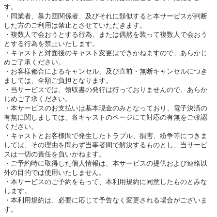
す。
同業者、暴力団関係者、及びそれに類似すると本サービスが判断
した方のご利用は禁止とさせていただきます。
複数人で会おうとする行為、または偶然を装って複数人で会おう
とする行為を禁止いたします。
キャストと対面後のキャスト変更はできかねますので、あらかじ
めご了承ください。
お客様都合によるキャンセル、及び直前・無断キャンセルにつき
ましては、全額ご負担となります。
当サービスでは、領収書の発行は行っておりませんので、あらか
じめご了承ください。
本サービスのお支払いは基本現金のみとなっており、電子決済の
有無に関しましては、各キャストのページにて対応の有無をご確認
ください。
キャストとお客様間で発生したトラブル、損害、紛争等につきま
しては、その理由を問わず当事者間で解決するものとし、当サービ
スは一切の責任を負いかねます。
ご予約時に取得した個人情報は、本サービスの提供および連絡以
外の目的では使用いたしません。
本サービスのご予約をもって、本利用規約に同意したものとみな
します。
本利用規約は、必要に応じて予告なく変更される場合がございま
す。