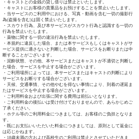
キャストとの金銭の貸し借りは禁止といたします。
キャストにお客様の貴重品をお預けすることを禁止いたします。
当サービスのご利用中における、写真・動画を含む一切の撮影行
為(盗撮を含む)は固く禁止いたします。
スカウト行為、及び本サービスがスカウト行為と認識する一切の
行為を禁止いたします。
薬物に関する一切の違法行為を禁止いたします。
本規約に違反した場合、または本サービスもしくはキャストがサ
ービス提供に適さないと判断した場合、サービスをお断りまたは中
断することがございます。
泥酔状態、その他、本サービスまたはキャストが不適切と判断し
た場合、サービスを中止する場合がございます。
ご利用場所によっては、本サービスまたはキャストの判断により
サービスをお断りする場合がございます。
天候、交通事情、その他やむを得ない事情により、到着の遅延ま
たはサービスを中止する場合がございます。
ご利用料金および出張に関する費用は前払いとなります。
ご利用料金の後払いは受け付けておりませんので、あらかじめご
了承ください。
ホテル等のご利用料金につきましては、お客様のご負担となりま
す。
既にお支払いいただいた料金につきましては、原則として返金に
は応じかねます。
18歳未満の方および高校生のご利用は禁止とさせていただきま