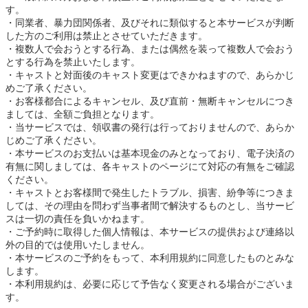
す。
同業者、暴力団関係者、及びそれに類似すると本サービスが判断
した方のご利用は禁止とさせていただきます。
複数人で会おうとする行為、または偶然を装って複数人で会おう
とする行為を禁止いたします。
キャストと対面後のキャスト変更はできかねますので、あらかじ
めご了承ください。
お客様都合によるキャンセル、及び直前・無断キャンセルにつき
ましては、全額ご負担となります。
当サービスでは、領収書の発行は行っておりませんので、あらか
じめご了承ください。
本サービスのお支払いは基本現金のみとなっており、電子決済の
有無に関しましては、各キャストのページにて対応の有無をご確認
ください。
キャストとお客様間で発生したトラブル、損害、紛争等につきま
しては、その理由を問わず当事者間で解決するものとし、当サービ
スは一切の責任を負いかねます。
ご予約時に取得した個人情報は、本サービスの提供および連絡以
外の目的では使用いたしません。
本サービスのご予約をもって、本利用規約に同意したものとみな
します。
本利用規約は、必要に応じて予告なく変更される場合がございま
す。